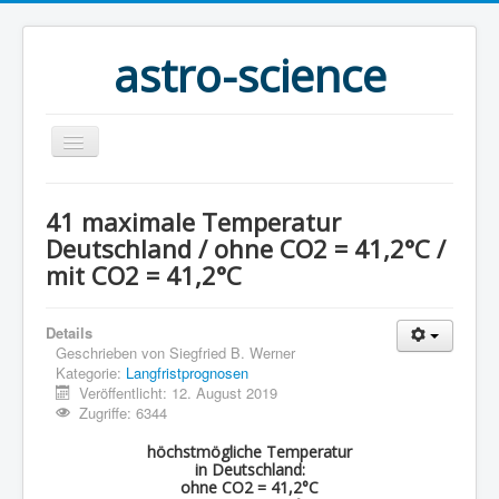
astro-science
Home
41 maximale Temperatur
1 Astronomie
Deutschland / ohne CO2 = 41,2°C /
mit CO2 = 41,2°C
2 Geschichte
3 Mythologie
Details
4 Bauernregeln
Geschrieben von
Siegfried B. Werner
Kategorie:
Langfristprognosen
5 Wetter + Langfrist-Prognose
Veröffentlicht: 12. August 2019
Zugriffe: 6344
6 Bücher
höchstmögliche Temperatur
7 Impressum + Kontakt
in Deutschland:
ohne CO2 = 41,2°C